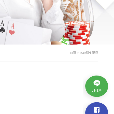
首頁
539獨支報牌
LINE@